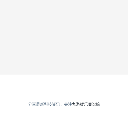
DEGSON高松中心继电器在
锂电职业的使用计划
分享最新科技资讯，关注
九游娱乐靠谱嘛
2027越南光伏展
2026-07-31